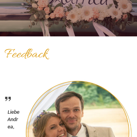
Feedback
Liebe
Andr
ea,