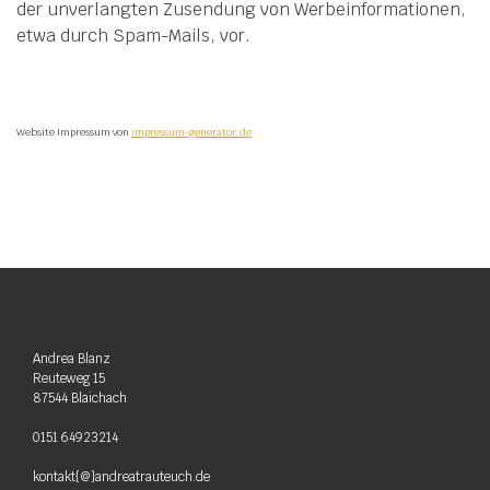
der unverlangten Zusendung von Werbeinformationen,
etwa durch Spam-Mails, vor.
Website Impressum von
impressum-generator.de
Andrea Blanz
Reuteweg 15
87544 Blaichach
0151 64923214
kontakt{@}andreatrauteuch.de